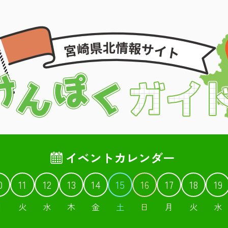
イベントカレンダー
0
11
12
13
14
15
16
17
18
19
月
火
水
木
金
土
日
月
火
水