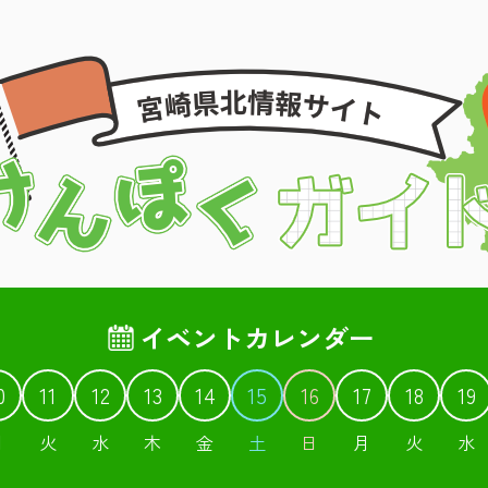
イベントカレンダー
0
11
12
13
14
15
16
17
18
19
月
火
水
木
金
土
日
月
火
水